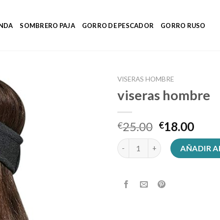
ENDA
SOMBRERO PAJA
GORRO DE PESCADOR
GORRO RUSO
VISERAS HOMBRE
viseras hombre
25.00
18.00
€
€
viseras hombre cantidad
AÑADIR A