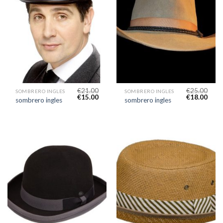
€
21.00
€
25.00
SOMBRERO INGLES
SOMBRERO INGLES
€
15.00
€
18.00
sombrero ingles
sombrero ingles