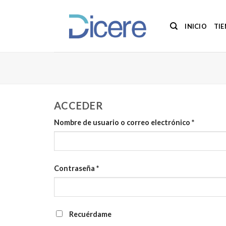
Saltar
al
INICIO
TI
contenido
ACCEDER
Nombre de usuario o correo electrónico
*
Contraseña
*
Recuérdame