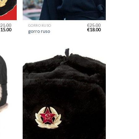
€
21.00
€
25.00
GORRO RUSO
€
15.00
€
18.00
gorro ruso