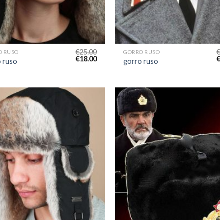
€
25.00
O RUSO
GORRO RUSO
€
18.00
 ruso
gorro ruso