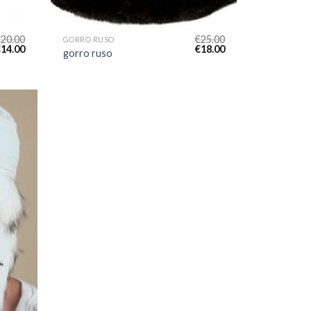
€
20.00
€
25.00
GORRO RUSO
€
14.00
€
18.00
gorro ruso