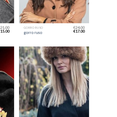
€
21.00
€
24.00
GORRO RUSO
€
15.00
€
17.00
gorro ruso