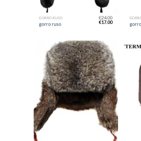
€
24.00
GORRO RUSO
GORR
€
17.00
gorro ruso
gorro