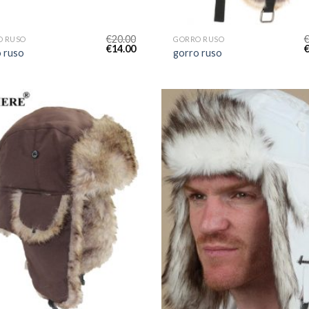
€
20.00
O RUSO
GORRO RUSO
€
14.00
 ruso
gorro ruso