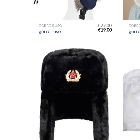
€
27.00
GORRO RUSO
GORR
€
19.00
gorro ruso
gorro