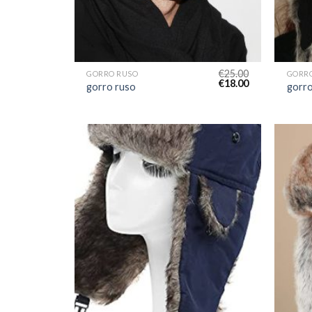
€
25.00
GORRO RUSO
GORR
€
18.00
gorro ruso
gorro