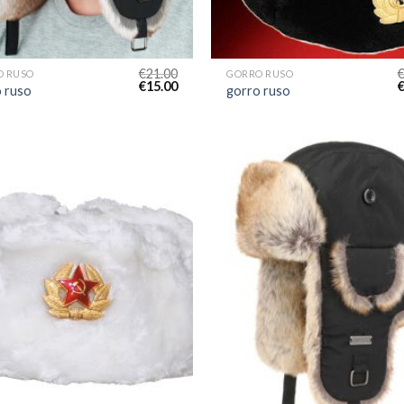
€
21.00
O RUSO
GORRO RUSO
€
15.00
 ruso
gorro ruso