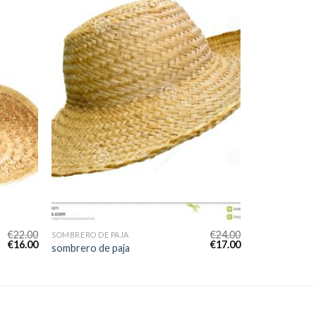
€
22.00
€
24.00
SOMBRERO DE PAJA
€
16.00
€
17.00
sombrero de paja