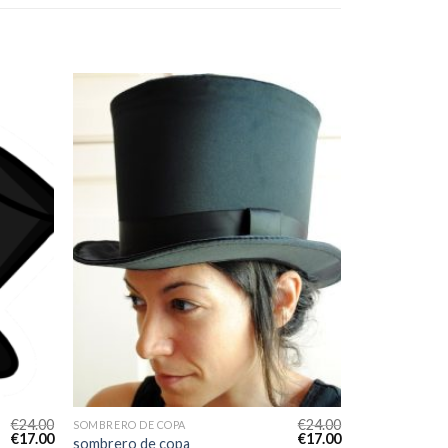
€
24.00
€
24.00
SOMBRERO DE COPA
€
17.00
€
17.00
sombrero de copa