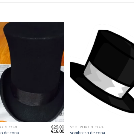
€
25.00
O DE COPA
SOMBRERO DE COPA
€
18.00
o de copa
sombrero de copa