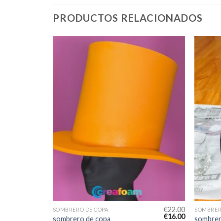
PRODUCTOS RELACIONADOS
€
24.00
€
22.00
SOMBRERO DE COPA
SOMBRER
€
17.00
€
16.00
sombrero de copa
sombrer