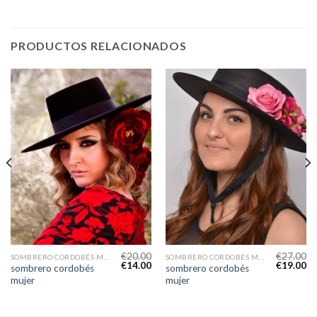
PRODUCTOS RELACIONADOS
€
20.00
€
27.00
SOMBRERO CORDOBÉS MUJER
SOMBRERO CORDOBÉS MUJER
€
14.00
€
19.00
sombrero cordobés
sombrero cordobés
mujer
mujer