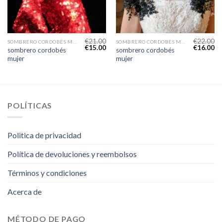
€
21.00
€
22.00
SOMBRERO CORDOBÉS MUJER
SOMBRERO CORDOBÉS MUJER
€
15.00
€
16.00
sombrero cordobés
sombrero cordobés
mujer
mujer
POLÍTICAS
Politica de privacidad
Política de devoluciones y reembolsos
Términos y condiciones
Acerca de
MÉTODO DE PAGO