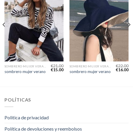
€
21.00
€
22.00
SOMBRERO MUJER VERANO
SOMBRERO MUJER VERANO
€
15.00
€
16.00
sombrero mujer verano
sombrero mujer verano
POLÍTICAS
Politica de privacidad
Política de devoluciones y reembolsos