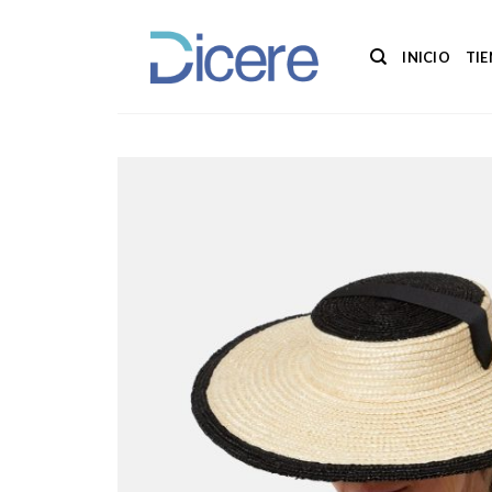
Saltar
al
INICIO
TI
contenido