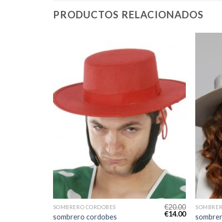
PRODUCTOS RELACIONADOS
€
22.00
€
20.00
SOMBRERO CORDOBES
SOMBRER
€
16.00
€
14.00
sombrero cordobes
sombrer