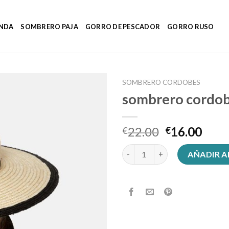
ENDA
SOMBRERO PAJA
GORRO DE PESCADOR
GORRO RUSO
SOMBRERO CORDOBES
sombrero cordo
22.00
16.00
€
€
sombrero cordobes cantidad
AÑADIR A