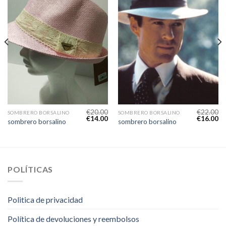
€
20.00
€
22.00
SOMBRERO BORSALINO
SOMBRERO BORSALINO
€
14.00
€
16.00
sombrero borsalino
sombrero borsalino
POLÍTICAS
Politica de privacidad
Política de devoluciones y reembolsos