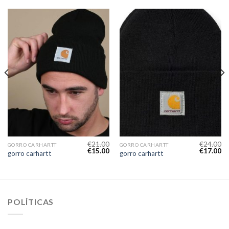
€
21.00
€
24.00
GORRO CARHARTT
GORRO CARHARTT
€
15.00
€
17.00
gorro carhartt
gorro carhartt
POLÍTICAS