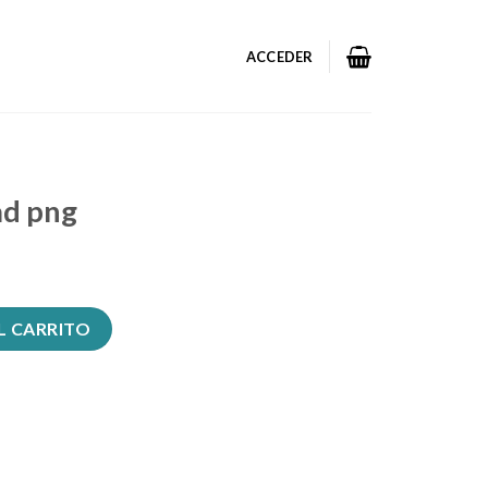
ACCEDER
ad png
ad
L CARRITO