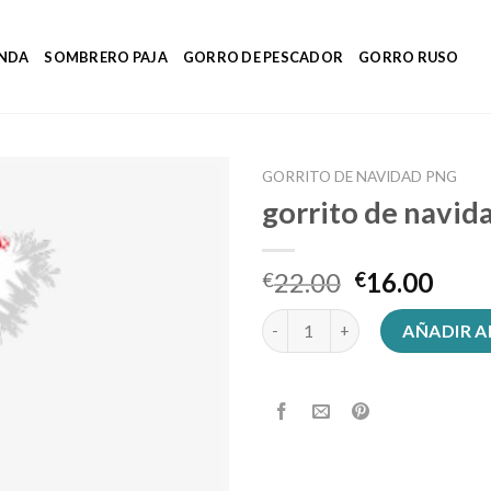
ENDA
SOMBRERO PAJA
GORRO DE PESCADOR
GORRO RUSO
GORRITO DE NAVIDAD PNG
gorrito de navid
22.00
16.00
€
€
gorrito de navidad png cantid
AÑADIR A