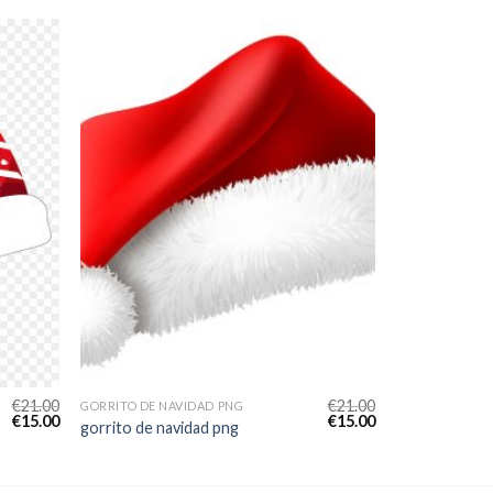
€
21.00
€
21.00
GORRITO DE NAVIDAD PNG
€
15.00
€
15.00
gorrito de navidad png