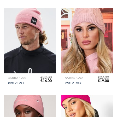
€
22.00
€
27.00
GORRO ROSA
GORRO ROSA
€
16.00
€
19.00
gorro rosa
gorro rosa