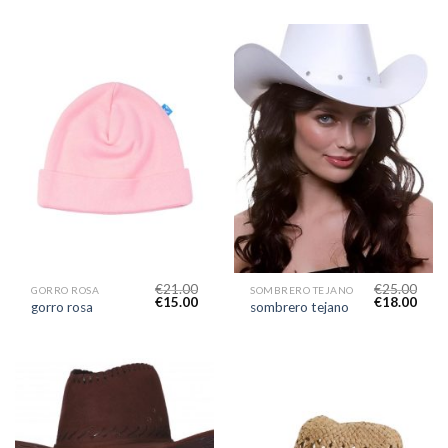
€
21.00
€
25.00
GORRO ROSA
SOMBRERO TEJANO
€
15.00
€
18.00
gorro rosa
sombrero tejano