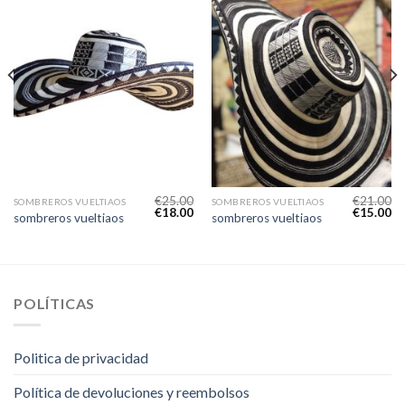
€
25.00
€
21.00
SOMBREROS VUELTIAOS
SOMBREROS VUELTIAOS
€
18.00
€
15.00
sombreros vueltiaos
sombreros vueltiaos
POLÍTICAS
Politica de privacidad
Política de devoluciones y reembolsos