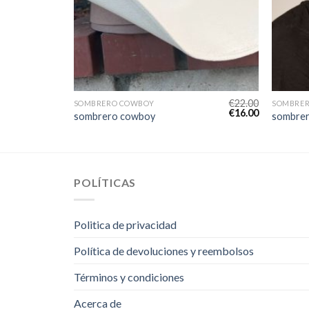
€
21.00
€
22.00
SOMBRERO COWBOY
SOMBRE
€
15.00
€
16.00
sombrero cowboy
sombre
POLÍTICAS
Politica de privacidad
Política de devoluciones y reembolsos
Términos y condiciones
Acerca de