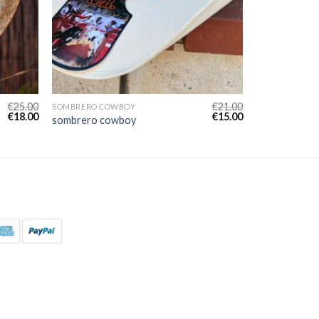
€
25.00
€
21.00
SOMBRERO COWBOY
€
18.00
€
15.00
sombrero cowboy