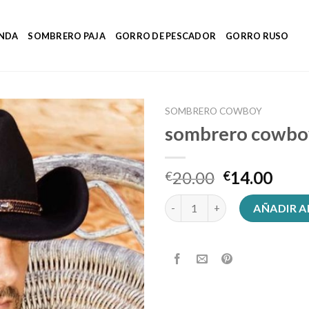
ENDA
SOMBRERO PAJA
GORRO DE PESCADOR
GORRO RUSO
SOMBRERO COWBOY
sombrero cowbo
20.00
14.00
€
€
sombrero cowboy cantidad
AÑADIR A