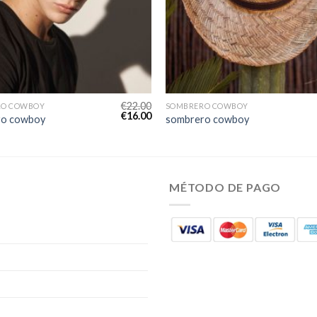
€
22.00
RO COWBOY
SOMBRERO COWBOY
€
16.00
ro cowboy
sombrero cowboy
MÉTODO DE PAGO