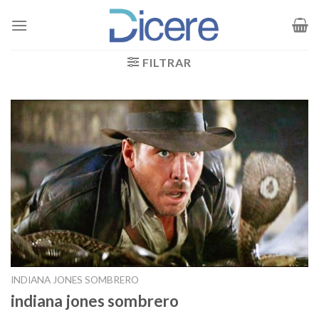
Saltar
al
contenido
FILTRAR
INDIANA JONES SOMBRERO
indiana jones sombrero