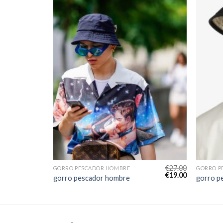
€
22.00
€
27.00
GORRO PESCADOR HOMBRE
GORRO P
€
16.00
€
19.00
gorro pescador hombre
gorro p