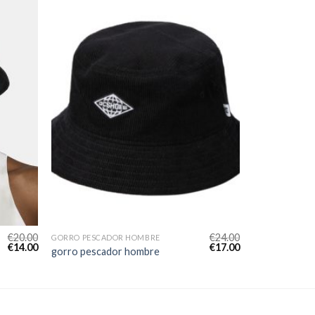
€
20.00
€
24.00
GORRO PESCADOR HOMBRE
€
14.00
€
17.00
gorro pescador hombre