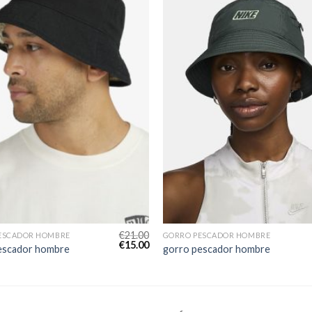
€
21.00
ESCADOR HOMBRE
GORRO PESCADOR HOMBRE
€
15.00
escador hombre
gorro pescador hombre