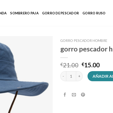
ENDA
SOMBRERO PAJA
GORRO DE PESCADOR
GORRO RUSO
GORRO PESCADOR HOMBRE
gorro pescador 
21.00
15.00
€
€
gorro pescador hombre cantid
AÑADIR A