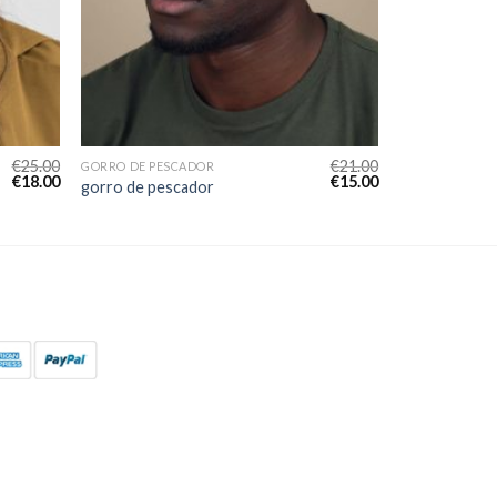
€
25.00
€
21.00
GORRO DE PESCADOR
€
18.00
€
15.00
gorro de pescador