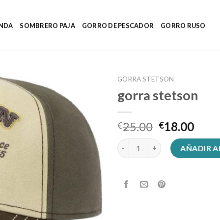
ENDA
SOMBRERO PAJA
GORRO DE PESCADOR
GORRO RUSO
GORRA STETSON
gorra stetson
25.00
18.00
€
€
gorra stetson cantidad
AÑADIR A