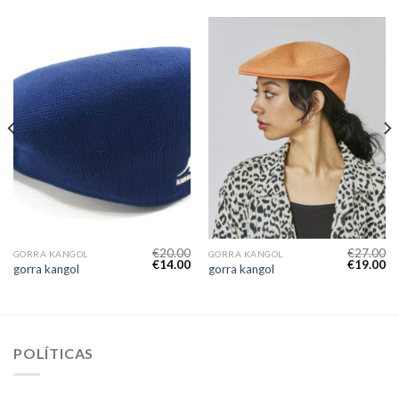
€
20.00
€
27.00
GORRA KANGOL
GORRA KANGOL
€
14.00
€
19.00
gorra kangol
gorra kangol
POLÍTICAS