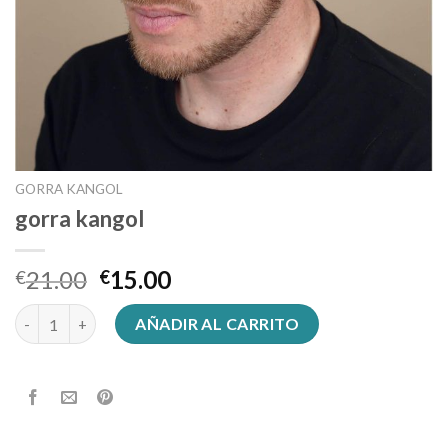
GORRA KANGOL
gorra kangol
21.00
15.00
€
€
gorra kangol cantidad
AÑADIR AL CARRITO